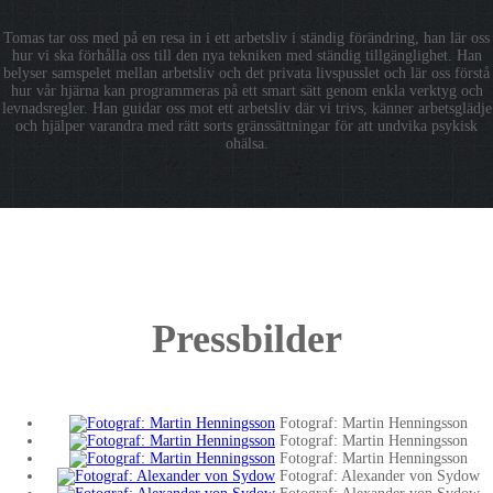
Tomas tar oss med på en resa in i ett arbetsliv i ständig förändring, han lär oss
hur vi ska förhålla oss till den nya tekniken med ständig tillgänglighet. Han
belyser samspelet mellan arbetsliv och det privata livspusslet och lär oss förstå
hur vår hjärna kan programmeras på ett smart sätt genom enkla verktyg och
levnadsregler. Han guidar oss mot ett arbetsliv där vi trivs, känner arbetsglädje
och hjälper varandra med rätt sorts gränssättningar för att undvika psykisk
ohälsa.
Pressbilder
Fotograf: Martin Henningsson
Fotograf: Martin Henningsson
Fotograf: Martin Henningsson
Fotograf: Alexander von Sydow