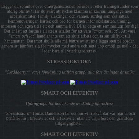
Ligger du sömnlös över omorganisationen på arbetet eller träningsrundor som
aldrig blir av? Har du svårt att lyckas klämma in karriär, umgänge med
arbetskamrater, familj, släktingar och vänner, surdeg som ska sättas,
hemrenoveringar, kärlek och oro för barnen inför skolstarten, träning,
intressen och egen tid i ett och samma liv? Då är detta ett seminarium för dig!
Det är lätt att fastna i all stress istället för att vara "
smart och lat
". Att vara
"
smart och lat
" handlar inte om att sluta arbeta och ta sin tillflykt till
hängmattan. Däremot skulle alla må bättre av att inte lägga sten på bördan
genom att jämföra sig för mycket med andra och sätta upp omöjliga mål - det
leder bara till ytterligare stress.
STRESSDOKTORN
”Skräddarsyr” varje föreläsning utifrån grupp, alla föreläsningar är unika
SMART OCH EFFEKTIV
Hjärngympa för undvikande av skadlig hjärnstress
"
Stressdoktorn
" Tomas Danielsson lär oss hur vi friskvårdar vår hjärna och
behåller lust, kreativitet och effektivitet utan att välja bort den gränslösa
tillgängligheten.
SMART OCH EFFEKTIV