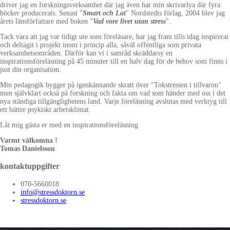
driver jag en forskningsverksamhet där jag även har min skrivarlya där fyra
böcker producerats. Senast "
Smart och Lat
" Nordstedts förlag. 2004 blev jag
årets länsförfattare med boken "
Vad vore livet utan stress
".
Tack vara att jag var tidigt ute som föreläsare, har jag fram tills idag inspirerat
och deltagit i projekt inom i princip alla, såväl offentliga som privata
verksamhetsområden. Därför kan vi i samråd skräddarsy en
inspirationsföreläsning på 45 minuter till en halv dag för de behov som finns i
just din organisation.
Min pedagogik bygger på igenkännande skratt över "Tokstressen i tillvaron"
men självklart också på forskning och fakta om vad som händer med oss i det
nya ständiga tillgänglighetens land. Varje föreläsning avslutas med verktyg till
ett bättre psykiskt arbetsklimat.
Låt mig gästa er med en inspirationsföreläsning
Varmt välkomna !
Tomas Danielsson
kontaktuppgifter
070-5660018
info@stressdoktorn.se
stressdoktorn.se