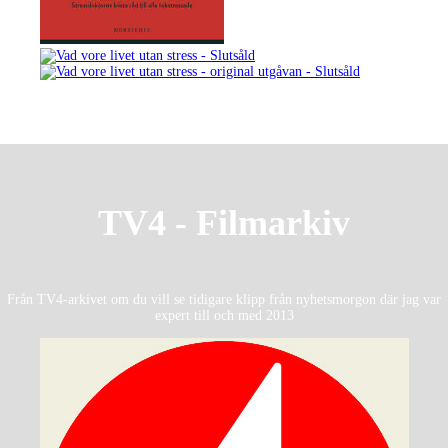
TV4 - Filmarkiv
Från TV4-arkivet om du vill se tidigare klipp från nyhetsmorgon där jag var
expert till och med 2013