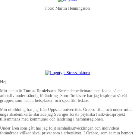
Foto: Martin Henningsson
Vad skiljer "
utmattade
" från de som bara blir naturligt trötta och som
återhämtar sig över en långhelg. Kan vi lära hjärnan att i tid stoppa
farliga överansträngningar med hjälp av enkla levnadsråd.
Följ med på en resa bland stressens snubbeltrådar och där du får verktyg
till förändring både hemma och i arbetet i det nya sociala
mediesamhället.
Hej
Mitt namn är
Tomas Danielsson
. Beteendemedicinare med fokus på ett
arbetsliv under ständig förändring. Som föreläsare har jag inspirerat så väl
grupper, som hela arbetsplatser, och specifikt ledare.
Min utbildning har jag från Uppsala universitets Örebro filial och under mina
unga akademikerår startade jag Sveriges första psykiska friskvårdsprojekt
tillsammans med kommuner och landsting i hemmaregionen.
Under åren som gått har jag följt samhällsutvecklingen och individens
förändrade villkor såväl privat som i arbetslivet. I Örebro, som är min hemort